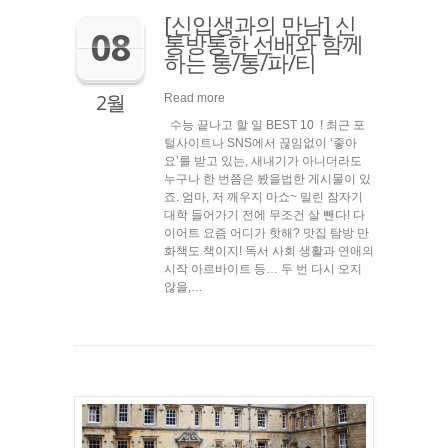
[신입생과의 만남] 신
08
통방통한 선배와 함께
하는 통/통/파/티
2월
Read more
수능 끝나고 할 일 BEST 10 ! 최근 포
털사이트나 SNS에서 끊임없이 ‘좋아
요’를 받고 있는, 새내기가 아니더라도
누구나 한 번쯤은 봤을법한 게시물이 있
죠. 엄마, 저 깨우지 마쇼~ 밀린 잠자기
대학 들어가기 전에 무조건 살 뺀다! 다
이어트 요즘 어디가 핫해? 맛집 탐방 만
화책도 책이지! 독서 사회 생활과 연애의
시작 아르바이트 등… 두 번 다시 오지
않을,…