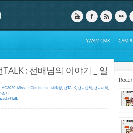
YWAM CMK
CAMP
 선TALK : 선배님의 이야기 _ 일
Recen
,
MC2020
,
Mission Conference
,
대학생
,
선TALK
,
선교단체
,
선교대회
,
하소서
ized
,
선Talk