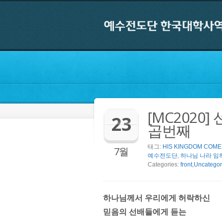
[MC2020]
23
곱번째
태그:
HIS KINGDOM COME
7월
예수전도단
,
하나님 나라 임
Categories:
front
,
Uncategor
하나님께서 우리에게 허락하신
믿음의 선배들에게 듣는