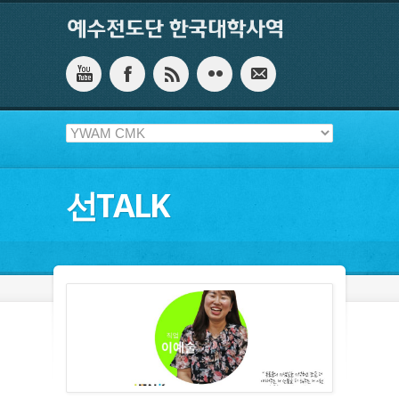
선TALK