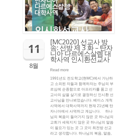
[MC2020] 선교사 방
11
송: 선방 제 3 화 – 탄자
니아 다르에스살렘 대
학사역 인시환선교사
8월
Read more
1991년도 전도학교(현MC)에서 가난하
고 소외된 자들과 함께하자는 주님의 부
르심에 순종함으로 아프리카를 품고 선
교사의 삶을 살기로 결정하신 인시환 선
교사님을 만나뵈었습니다. 베이스 개척
사역에서 대학사역까지 현재 21년째 탄
자니아에서 사역하고 계십니다. 하나
님의 복음이 들어가지 않은 곳 하나님의
교회가 세워지지 않은 곳 하나님의 말씀
이 필요가 있는 곳 그 곳이 최전방 선교
라고 생각합니다. 하나님의 복음, 말씀,