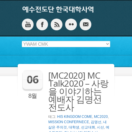
[MC2020] MC
06
Talk2020 – 사랑
을 이야기하는
8월
예배자 김명선
전도사
태그:
HIS KINGDOM COME
,
MC2020
,
MISSION CONFERNECE
,
김명선
,
내
삶은 주의것
,
대학생
,
선교대회
,
시선
,
예