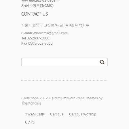
국민 600201-01-080844
사)예수전도단(CMK)
CONTACT US
서울시 관악구 신림로7나길 14 3층 대학지부
E-mail
ywamcmk@gmail.com
Tel
02-2637-2060
Fax
0505-502-2060
Churchope 2012 ©
Premium WordPress Themes
by
Themoholics
YWAM CMK
Campus
Campus Worship
UDTS