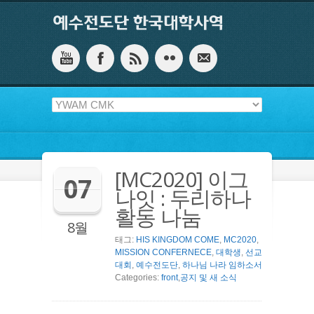
[MC2020] 이그
07
나잇 : 두리하나
활동 나눔
8월
태그:
HIS KINGDOM COME
,
MC2020
,
MISSION CONFERNECE
,
대학생
,
선교
대회
,
예수전도단
,
하나님 나라 임하소서
Categories:
front
,
공지 및 새 소식