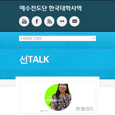
선TALK