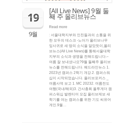
[All Live News] 9월 둘
19
째 주 올리브뉴스
Read more
9월
: 서울대학지부와 인친들과의 소통을 위
한 모두의 데스크 ​-노아가 올리브나무
잎사귀로 새 땅의 소식을 알았듯이,올리
브뉴스(All Live News)를 통해서울대학
지부의 소식과 생명을 전해드립니다.– ​
여름 잘 보내셨나요?9월 둘째주 올리브
뉴스를 전해드립니다. 헤드라인뉴스 1.
2023년 캠퍼스 2학기 개강.2. 캠퍼스워
십이 시작되었습니다. 올리브포커스 _
여름사역 보고 1. MC 20232. 여름전도
여행(국내/해외)3. 간사총회 올투게더 캠
퍼스워십 발렌티어 모집 올리브제보 새
학기를 여는 캠퍼스를 위한 기도 씨유어
게인.9월…