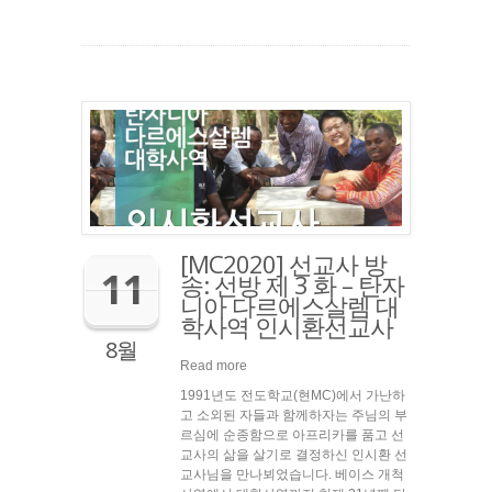
[MC2020] 선교사 방
11
송: 선방 제 3 화 – 탄자
니아 다르에스살렘 대
학사역 인시환선교사
8월
Read more
1991년도 전도학교(현MC)에서 가난하
고 소외된 자들과 함께하자는 주님의 부
르심에 순종함으로 아프리카를 품고 선
교사의 삶을 살기로 결정하신 인시환 선
교사님을 만나뵈었습니다. 베이스 개척