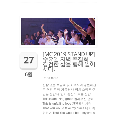
[MC 2019 STAND UP]
27
수요일 저녁 주집회 _
경건한 삶을 향해 일어
서다!
6월
Read more
변함 없는 주님의 빛 비추시네 영원하신
주 영광 온 땅 가득해 내 맘의 소망은 주
님을 찬양 내 안의 중심이 주를 찬양
This is amazing grace 놀라우신 은혜
This is unfailing love 완전하신 사랑
That You would take my place 나의 죄
위하여 That You would bear my cross