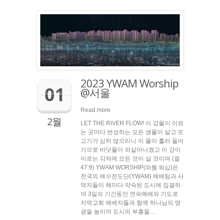
2023 YWAM Worship
01
@서울
Read more
2월
LET THE RIVER FLOW! 이 강물이 이르
는 곳마다 번성하는 모든 생물이 살고 또
고기가 심히 많으리니 이 물이 흘러 들어
가므로 바닷물이 되살아나겠고 이 강이
이르는 각처에 모든 것이 살 것이며 (겔
47:9) YWAM WORSHIP(와웸 워십)은
전국의 예수전도단(YWAM) 예배팀과 사
역자들이 해마다 약속된 도시에 집결하
여 3일의 기간동안 연속예배와 기도로
지역교회 예배자들과 함께 하나님의 영
광을 높이며 도시의 부흥을…