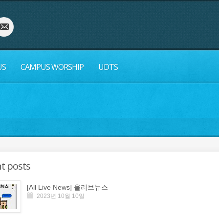
US
CAMPUS WORSHIP
UDTS
t posts
[All Live News] 올리브뉴스
2023년 10월 10일