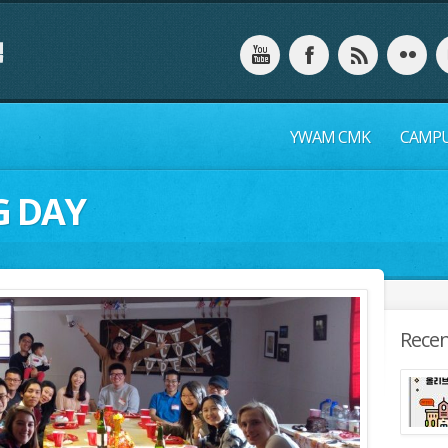
YWAM CMK
CAMP
G DAY
Recen