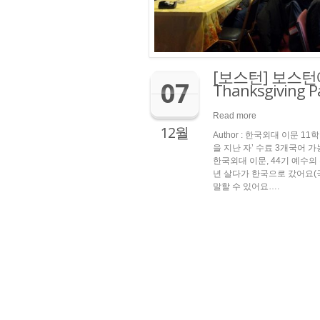
[보스턴] 보스
07
Thanksgiving P
Read more
12월
Author : 한국외대 이문 
을 지난 자’ 수료 3개국어 
한국외대 이문, 44기 예수의
년 살다가 한국으로 갔어요(국
말할 수 있어요….