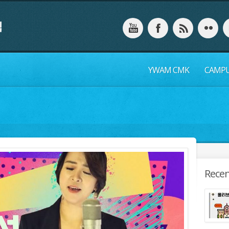
YWAM CMK
CAMP
Recen