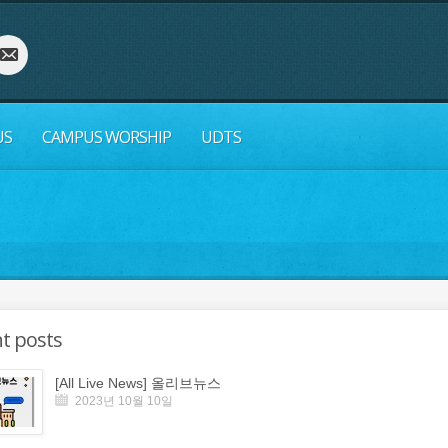
US
CAMPUS WORSHIP
UDTS
t posts
[All Live News] 올리브뉴스
2023년 10월 10일