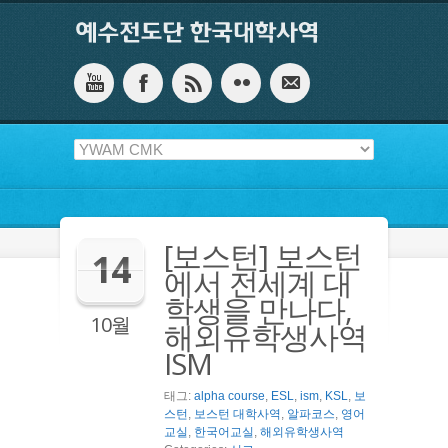
[보스턴] 보스턴
14
에서 전세계 대
학생을 만나다,
10월
해외유학생사역
ISM
태그:
alpha course
,
ESL
,
ism
,
KSL
,
보
스턴
,
보스턴 대학사역
,
알파코스
,
영어
교실
,
한국어교실
,
해외유학생사역