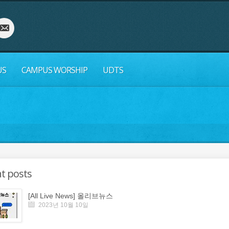
US
CAMPUS WORSHIP
UDTS
t posts
[All Live News] 올리브뉴스
2023년 10월 10일