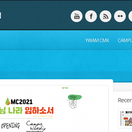
YWAM CMK
CAMP
Recen