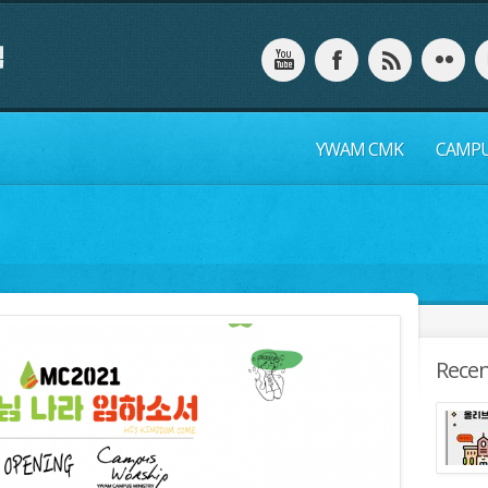
YWAM CMK
CAMP
Recen