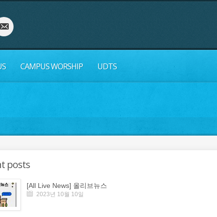
US
CAMPUS WORSHIP
UDTS
t posts
[All Live News] 올리브뉴스
2023년 10월 10일