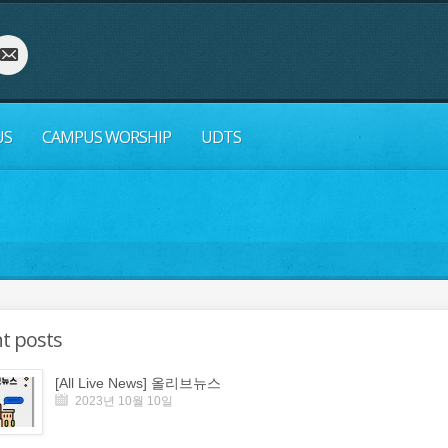
US
CAMPUS WORSHIP
UDTS
t posts
[All Live News] 올리브뉴스
2023년 10월 10일