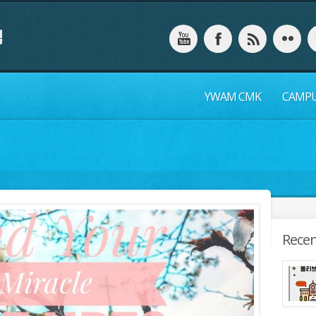
YWAM CMK
CAMP
Recen