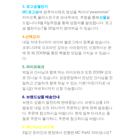
3. 로고송챌린지
MC로고송
에 맞추어서
체조 영상
을 찍어서
“ywamcmse”
카카오톡 플러스친구
로 보내주세요. 추첨을 통해
선물
을
드립니다.
8월 6일
추첨을 통해 당첨자를 발표합니다. 로고
송 챌린지는
7월 30일
까지 참여하실 수 있습니다.
4.선택강의
내일 저녁 6시까지 네이버 블로그에서 등록을 받습니다.
코로나19로 오프라인 강의는 사라졌지만, 신청하시는 분
에 한 해 ZOOM을 통한 특별한 모임을 가지실 수 있습니
다.
5. 라이프워크
박일규 간사님과 함께 하는 라이프워크 또한 ZOOM 강의
로 만나실 수 있습니다. 성장문답에서 만났던 간사님을 친
밀하고 긴밀하게 함께 하실 수 있는 기회! 마찬가지로 내
일 (금) 저녁 6시까지 신청 가능합니다.
6. 브랜드상품 배송안내
브랜드 상품이 절찬리에 판매중입니다. 브랜드상품 1차
발송은 내일 오전 10시까지 주문하신 분에 한해 발송됩니
다. 주문에 참고하시길 바랍니다. 현재 일부 티셔츠는 품
절로 주문이 불가하니, 주문에 참고하시길 바랍니다.
6. MC Part1 피드백
3일간 온라인과 현장에서 진행된 MC Part1 어떠셨나요?