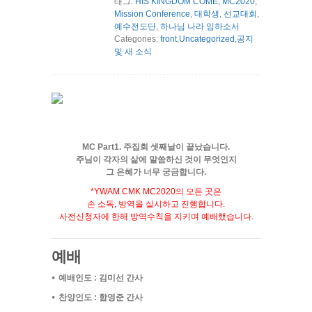
태그:
HIS KINGDOM COME
,
MC2020
,
Mission Conference
,
대학생
,
선교대회
,
예수전도단
,
하나님 나라 임하소서
Categories:
front
,
Uncategorized
,
공지
및 새 소식
MC Part1. 주집회 셋째날이 끝났습니다.
주님이 각자의 삶에 말씀하신 것이 무엇인지
그 은혜가 너무 궁금합니다.
*YWAM CMK MC2020의 모든 곳은
손 소독, 방역을 실시하고 진행합니다.
사전신청자에 한해 방역수칙을 지키며 예배했습니다.
예배
⦁ 예배인도 : 김미선 간사
⦁ 찬양인도 : 함영준 간사