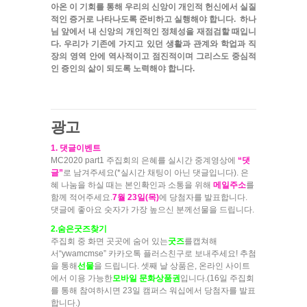
아온 이 기회를 통해 우리의 신앙이 개인적 헌신에서 실질
적인 증거로 나타나도록 준비하고 실행해야 합니다. 하나
님 앞에서 내 신앙의 개인적인 정체성을 재점검할 때입니
다. 우리가 기존에 가지고 있던 생활과 관계와 학업과 직
장의 영역 안에 역사적이고 점진적이며 그리스도 중심적
인 증인의 삶이 되도록 노력해야 합니다.
광고
1. 댓글이벤트
MC2020 part1 주집회의 은혜를
실시간 중계영상
에
“댓
글”
로 남겨주세요(
*실시간 채팅이 아닌 댓글입니다
). 은
혜 나눔을 하실 때는 본인확인과 소통을 위해
메일주소
를
함께 적어주세요.
7월 23일(목)
에 당첨자를 발표합니다.
댓글에 좋아요 숫자가 가장 높으신 분께
선물
을 드립니다.
2.숨은굿즈찾기
주집회 중 화면 곳곳에 숨어 있는
굿즈
를
캡쳐
해
서
“ywamcmse” 카카오톡 플러스친구
로 보내주세요! 추첨
을 통해
선물
을 드립니다. 셋째 날 상품은, 온라인 사이트
에서 이용 가능한
모바일 문화상품권
입니다.
(16일 주집회
를 통해 참여하시면 23일 캠퍼스 워십에서 당첨자를 발표
합니다.)