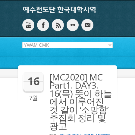
[MC2020] MC
16
Part1. DAY3.
16(목) 뜻이 하늘
7월
에서 이루어진
것 같이 ‘소망함’
주집회 정리 및
광고